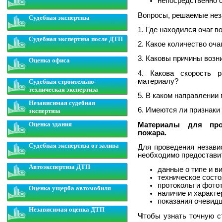
непосредственно 
Вопросы, решаемые нез
Судебная экспертиза
1. Где находился очаг в
Судебная экспертиза после ДТП
2. Какое количество оч
3. Каковы причины возн
Оценка офиса
4. Какова скорость р
материалу?
Судебная строительно-
техническая экспертиза
5. В каком направлении
Независимая судебная
6. Имеются ли признаки
экспертиза
Оценка здания
Материалы для про
пожара.
Судебная экспертиза от залива
Для проведения незави
необходимо предостави
Автоэкспертиза ДТП
данные о типе и в
техническое состо
протоколы и фото
Оценка ущерба автомобиля
наличие и характе
показания очевидц
Независимая оценка ДТП
Ч
тобы узнать точную с