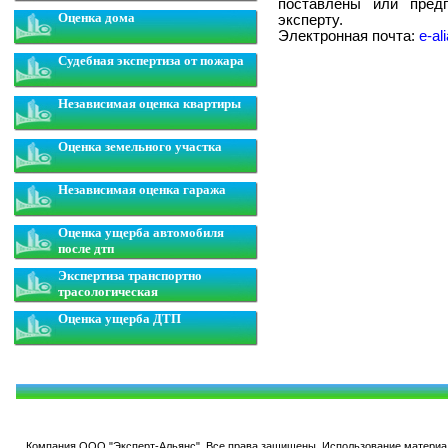
поставлены или предп
Оценка дома
эксперту.
Электронная почта:
e-al
Судебная экспертиза от пожара
Независимая оценка квартиры
Оценка земельного участка
Независимая оценка гаража
Оценка ущерба автомобиля
после дтп
Экспертиза транспортно
трасологическая
Оценка ущерба ДТП
Компания ООО "Эксперт-Альянс". Все права защищены. Использование материал