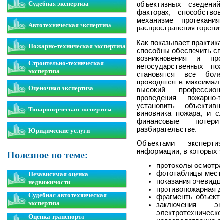
Судебная экспертиза
объективных сведени
факторах, способств
механизме протекани
Автотехническая экспертиза
распространения горения
Как показывает практик
Пожарно-техническая экспертиза
способны обеспечить св
возникновения и пр
Строительно-техническая
негосударственных п
экспертиза
становятся все боле
проводятся в максимал
Оценочная экспертиза
высокий профессио
проведения пожарно-
установить объектив
Товароверческая экспертиза
виновника пожара, и 
финансовые поте
разбирательстве.
Юридические услуги
Объектами эксперт
информации, в которых
Полезное по теме:
протоколы осмотр
фототаблицы мест
Независимая оценка
показания очевидц
недвижимости
противопожарная 
Судебная автотехническая
фрагменты объекто
экспертиза
заключения эк
электротехническо
Оценка транспорта