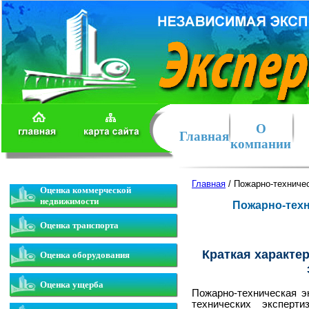
О
Главная
компании
Главная
/ Пожарно-техничес
Оценка коммерческой
недвижимости
Пожарно-техн
Оценка транспорта
Краткая характе
Оценка оборудования
Оценка ущерба
Пожарно-техническая э
технических эксперт