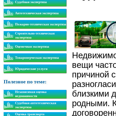
Судебная экспертиза
Автотехническая экспертиза
Пожарно-техническая экспертиза
Строительно-техническая
экспертиза
Оценочная экспертиза
Недвижимо
Товароверческая экспертиза
вещи часто
Юридические услуги
причиной с
Полезное по теме:
разноглас
близкими 
Независимая оценка
недвижимости
родными. К
Судебная автотехническая
экспертиза
договоренн
Оценка транспорта