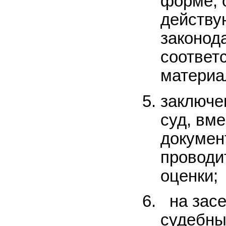
форме, 
действ
законод
соответ
материа
заключе
суд, вме
докумен
проводи
оценки;
на засе
судебны