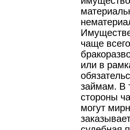
имущество
материаль
нематериа
Имуществ
чаще всего
бракоразв
или в рам
обязательс
займам. В 
стороны ча
могут мирн
заказывае
судебная 