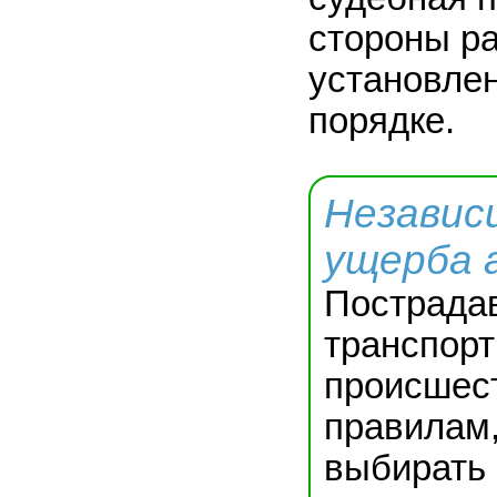
стороны р
установле
порядке.
Независ
ущерба 
Пострада
транспор
происшест
правилам
выбирать 