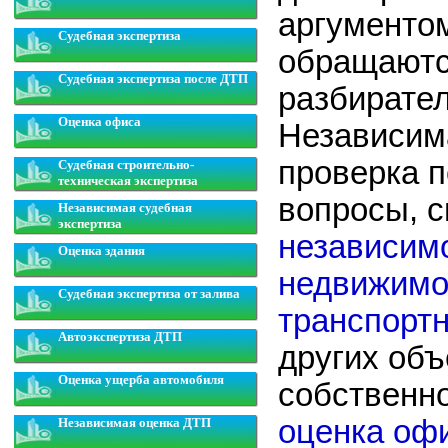
аргументо
Судебная экспертиза
обращаютс
Судебная экспертиза после ДТП
разбирате
Оценка офиса
Независим
проверка 
Судебная строительно-
техническая экспертиза
вопросы, с
Независимая судебная
экспертиза
независим
Оценка здания
недвижимо
Судебная экспертиза от залива
транспорт
Автоэкспертиза ДТП
других объ
Оценка ущерба автомобиля
собственно
оценка оф
Независимая оценка ДТП