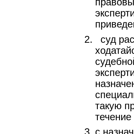
правовы
эксперт
приведе
суд рас
ходатай
судебно
эксперт
назначе
специал
такую п
течение
с назна