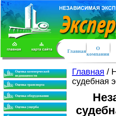
О
Главная
компании
Главная
/ 
Оценка коммерческой
недвижимости
судебная э
Оценка транспорта
Нез
Оценка оборудования
судебн
Оценка ущерба