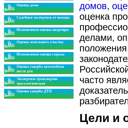
домов
,
оце
Оценка дома
оценка пр
Судебная экспертиза от пожара
профессио
Независимая оценка квартиры
делами, оп
Оценка земельного участка
положения
Независимая оценка гаража
законодате
Оценка ущерба автомобиля
Российско
после дтп
часто явля
Экспертиза транспортно
трасологическая
доказател
Оценка ущерба ДТП
разбирате
Цели и 