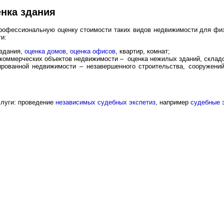
енка здания
рофессиональную оценку стоимости таких видов недвижимости для физ
ти:
 здания,
оценка домов
,
оценка офисов
, квартир, комнат;
коммерческих объектов недвижимости – оценка нежилых зданий, складо
ированной недвижимости – незавершенного строительства, сооружени
слуги: проведение
независимых судебных экспетиз
, например
судебные 