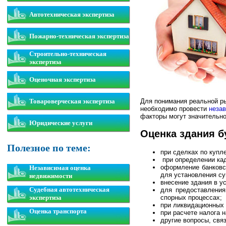
Автотехническая экспертиза
Пожарно-техническая экспертиза
Строительно-техническая
экспертиза
Оценочная экспертиза
Для понимания реальной ры
Товароверческая экспертиза
необходимо провести
неза
факторы могут значительн
Юридические услуги
Оценка здания б
Полезное по теме:
при сделках по купл
при определении кад
оформление банковс
Независимая оценка
для установления су
недвижимости
внесение здания в ус
Судебная автотехническая
для предоставления
спорных процессах;
экспертиза
при ликвидационных 
Оценка транспорта
при расчете налога 
другие вопросы, св