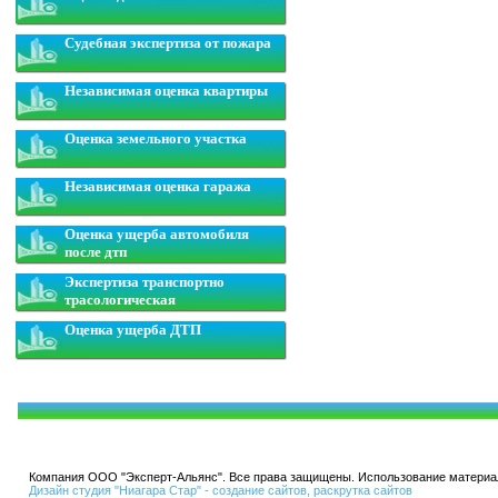
Судебная экспертиза от пожара
Независимая оценка квартиры
Оценка земельного участка
Независимая оценка гаража
Оценка ущерба автомобиля
после дтп
Экспертиза транспортно
трасологическая
Оценка ущерба ДТП
Компания ООО "Эксперт-Альянс". Все права защищены. Использование материал
Дизайн студия "Ниагара Стар" - создание сайтов, раскрутка сайтов