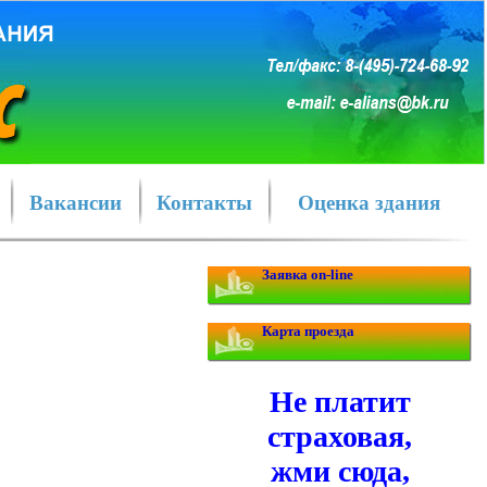
Вакансии
Контакты
Оценка здания
Заявка on-line
Карта проезда
Не платит
страховая,
жми сюда,