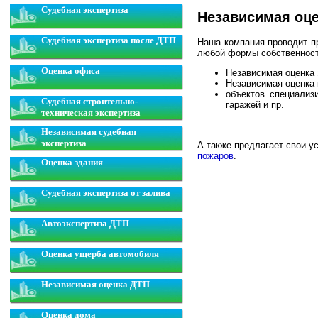
Судебная экспертиза
Независимая оц
Судебная экспертиза после ДТП
Наша компания проводит п
любой формы собственнос
Оценка офиса
Независимая оценка
Независимая оценка 
объектов специализ
Судебная строительно-
гаражей и пр.
техническая экспертиза
Независимая судебная
экспертиза
А также предлагает свои у
пожаров
.
Оценка здания
Судебная экспертиза от залива
Автоэкспертиза ДТП
Оценка ущерба автомобиля
Независимая оценка ДТП
Оценка дома